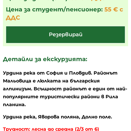
Цена за студент/пенсионер:
55 € с
ДДС
Резервирай
Детайли за екскурзията:
Урдина река от София и Пловдив. Районът
Мальовица е люлката на българския
алпинизъм. Всъщност районът е един от най-
популярните туристически райони в Рила
планина.
Урдина река, Яворова поляна, Долно поле.
Трудност: лесна до средна (2/3 от 6)