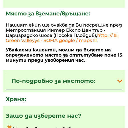
Място за вземане/връщане:
Нашият екип ще очаква да Ви посрещне пред
Метростанция Интер Експо Център -
Цариградско шосе (Посока Пловдив),
http: // !!!
Green Valleyys - SOFIA google / maps !!!
.
Уважаеми клиенти, молим да бъдете на
определеното място за отпътуване поне 15
минути преди уговорения час.
По-подробно за мястото:
Храна:
Защо да изберете нас?