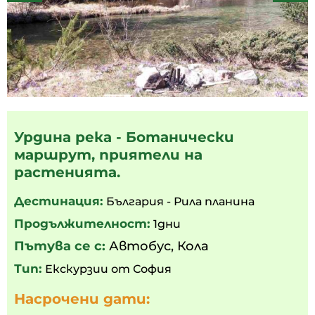
Урдина река - Ботанически
маршрут, приятели на
растенията.
Дестинация:
България - Рила планина
Продължителност:
1дни
Пътува се с:
Автобус
,
Кола
Тип:
Екскурзии от София
Насрочени дати: