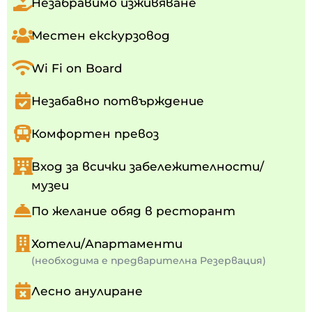
Незабравимо изживяване
Местен екскурзовод
Wi Fi on Board
Незабавно потвърждение
Комфортен превоз
Вход за всички забележителности/
музеи
По желание обяд в ресторант
Хотели/Апартаменти
(необходима е предварителна Резервация)
Лесно анулиране