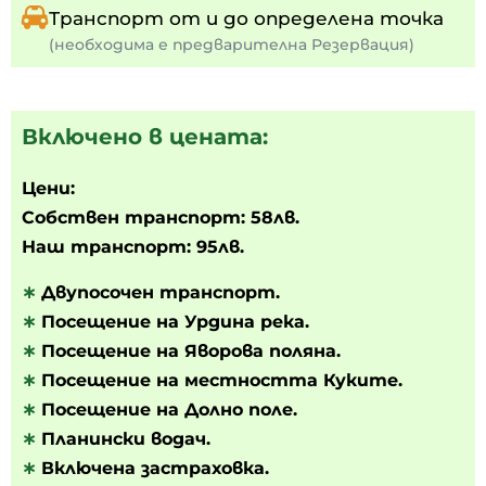
Транспорт от и до определена точка
(необходима е предварителна Резервация)
Включено в цената:
Цени:
Собствен транспорт: 58лв.
Наш транспорт: 95лв.
∗
Двупосочен транспорт.
∗
Посещение на Урдина река.
∗
Посещение на Яворова поляна.
∗
Посещение на местността Куките.
∗
Посещение на Долно поле.
∗
Планински водач.
∗
Включена застраховка.