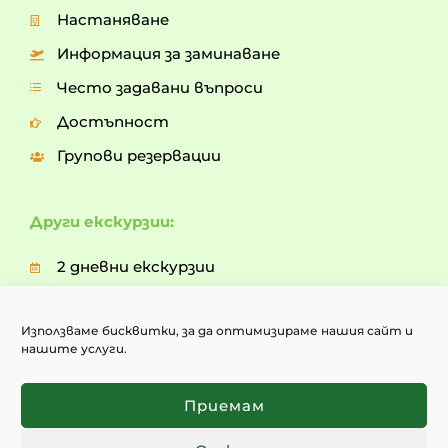
Настаняване
Информация за заминаване
Често задавани въпроси
Достъпност
Групови резервации
Други екскурзии:
2 дневни екскурзии
3 дневни екскурзии
Използваме бисквитки, за да оптимизираме нашия сайт и
5 дневни екскурзии
нашите услуги.
7 дневни екскурзии
Опознай България
Приемам