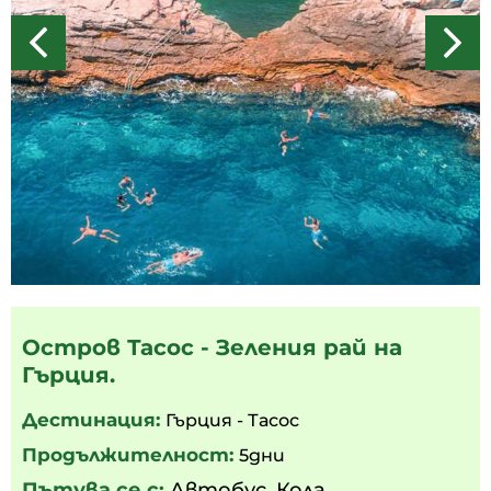
Остров Тасос - Зеления рай на
Гърция.
Дестинация:
Гърция - Тасос
Продължителност:
5дни
Пътува се с:
Автобус
,
Кола