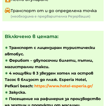
Транспорт от и до определена точка
(необходима е предварителна Резервация)
Включено в цената:
∗
Транспорт с лицензиран туристически
автобус.
∗
Ферибот – двупосочни билети, пътни,
магистрални такси.
∗
4 нощувки в 3 звезден хотел на остров
Тасос в близост до плаж. Esperia Hotel,
Pefkari beach:
https://www.hotel-esperia.gr/
∗
Закуска.
∗
Посещение на рафинерия за производство
на зехтин и продукти от маслини.