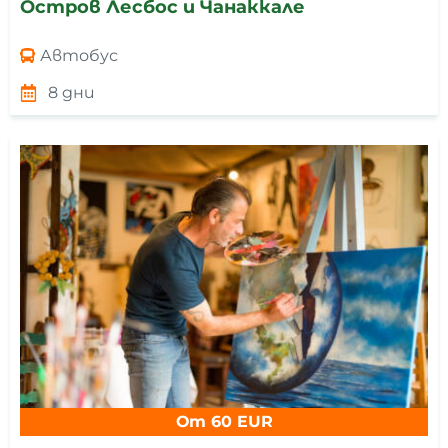
Остров Лесбос и Чанаккале
Автобус
8 дни
От 60 EUR