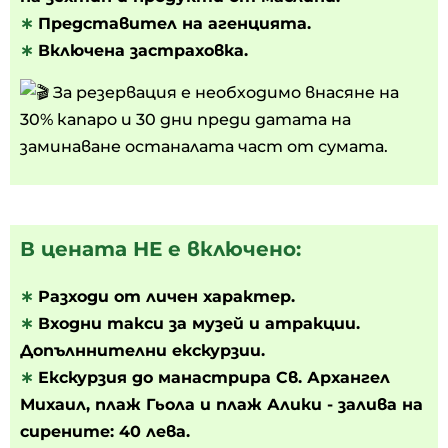
∗
Представител на агенцията.
∗
Включена застраховка.
За резервация е необходимо внасяне на
30% капаро и 30 дни преди датата на
заминаване останалата част от сумата.
В цената НЕ е включено:
∗
Разходи от личен характер.
∗
Входни такси за музей и атракции.
Допълннителни екскурзии.
∗
Екскурзия до манастрира Св. Архангел
Михаил, плаж Гьола и плаж Алики - залива на
сирените: 40 лева.