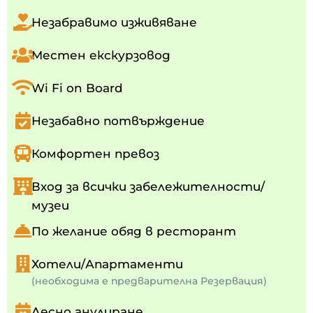
Незабравимо изживяване
Местен екскурзовод
Wi Fi on Board
Незабавно потвърждение
Комфортен превоз
Вход за всички забележителности/
музеи
По желание обяд в ресторант
Хотели/Апартаменти
(необходима е предварителна Резервация)
Лесно анулиране