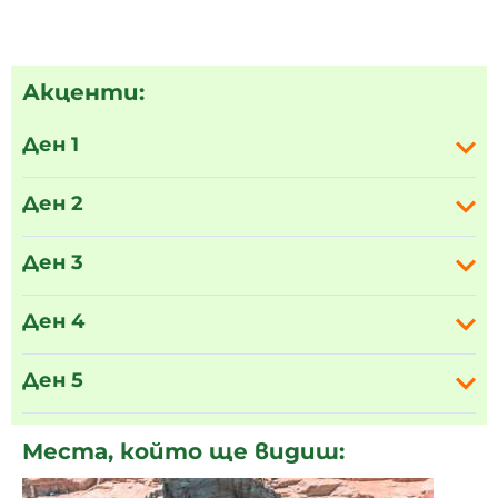
Акценти:
Ден 1
Ден 2
Ден 3
Ден 4
Ден 5
Места, който ще видиш: