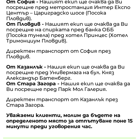
От София -
Нашият екип ще очаква да Ви
посрещне
пред метростанция Интер Експо
Център – Цариградско шосе (Посока
Пловдив).
От Пловдив -
Нашият екип ще очаква да Ви
посрещне на спирката пред банка ОББ
(Посока тунела) пред хотел Принцес (Хотел
Тримонциум Пловдив).
Директен транспорт от София през
Пловдив.
От Казанлък -
Нашия екип ще очаква да Ви
посрещне пред Универмага на бул. Княз
Александър Батенберг.
От Стара Загора -
Нашия екип ще очаква да
Ви посрещне пред Парк Мол Галерия.
Директен транспорт от Казанлък през
Стара Загора.
Уважаеми клиенти, молим да бъдете на
определеното място за отпътуване поне 15
минути преди уговорения час.