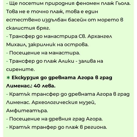
-
Ще посетим природния феномен плаж Гьола.
Това не е точно плаж, това е един
естествено издълбан басейн от морето в
скалистия бряг.
-
Трансфер до манастрира Св. Архангел
Михаил, закрилник на острова.
-
Посещение на манастира.
-
Трансфер до плаж Алики - залива на
сирените.
∗
Екскурзия до древната Агора в град
Лименас.: 40 лева.
-
Кратък трансфер до древната Агора в град
Лименас. Археологическия музей,
Амфитеатъра.
-
Посещение на древния град Агора.
-
Кратък транфер до плаж в региона.