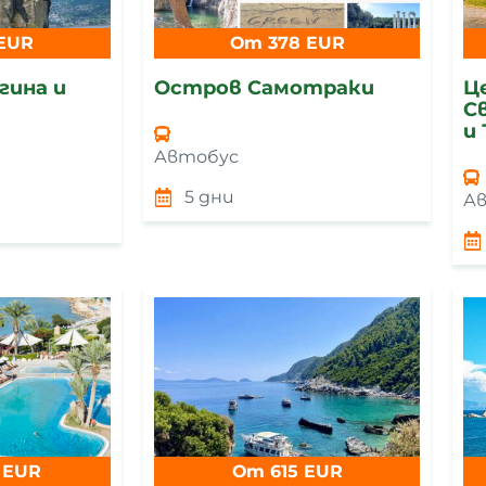
EUR
От 378 EUR
гина и
Остров Самотраки
Ц
С
и
Автобус
5 дни
А
 EUR
От 615 EUR