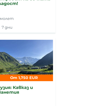
ладост!
амолет
7 дни
От 1,750 EUR
узия: Кавказ и
ванетия