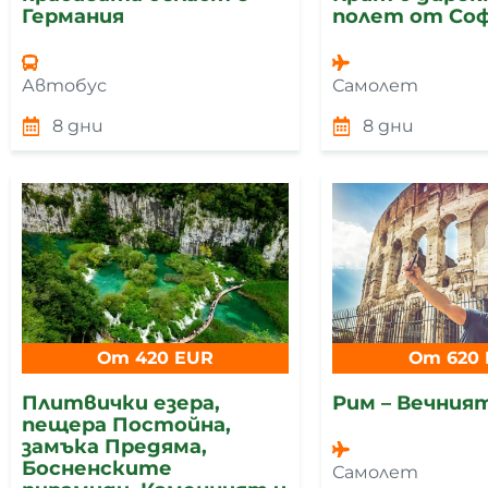
Германия
полет от Со
Автобус
Самолет
8 дни
8 дни
От 420 EUR
От 620
Плитвички езера,
Рим – Вечния
пещера Постойнa,
замъка Предяма,
Босненските
Самолет