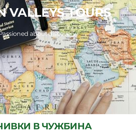
N VALLEYS TOURS
Passioned about discovery
ЧИВКИ В ЧУЖБИНА