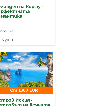
еликден на Корфу -
ерфектната
омантика
втобус
4 дни
От 1,300 EUR
стров Иския -
стровът на вечната