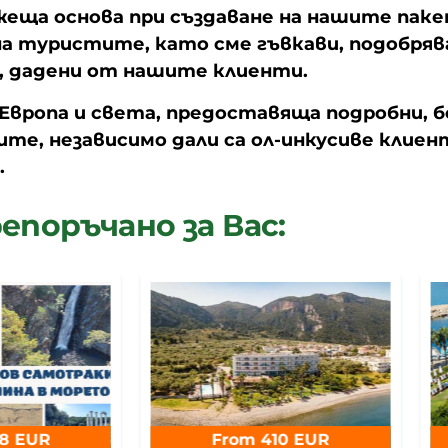
ижеща основа при създаване на нашите пак
а туристите, като сме гъвкави, подобряв
, дадени от нашите клиенти.
 Европа и света, предоставяща подробни, б
ите, независимо дали са ол-инкусиве клиен
.
епоръчано за Вас:
8 EUR
From 410 EUR