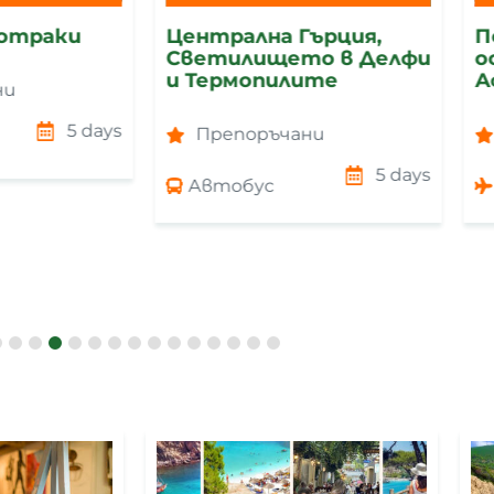
отраки
Централна Гърция,
По
Светилището в Делфи
ос
и Термопилите
А
и
5 days
Препоръчани
5 days
Автобус