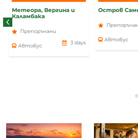
Метеора, Вергина и
Остров Сам
Каламбака
Препоръчан
Препоръчани
Автобус
3 days
Автобус