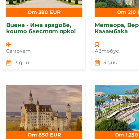
От 380 EUR
От 210 
Виена - Има градове,
Метеора, Вер
които блестят ярко!
Каламбака
Самолет
Автобус
3 дни
3 дни
От 850 EUR
От 1,250