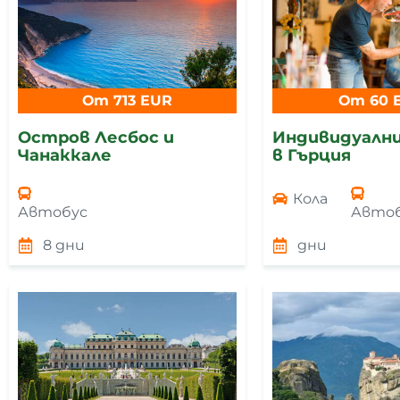
От 713 EUR
От 60 
Остров Лесбос и
Индивидуални
Чанаккале
в Гърция
Кола
Автобус
Авто
8 дни
дни