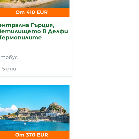
От 410 EUR
ентрална Гърция,
ветилището в Делфи
 Термопилите
втобус
5 дни
От 370 EUR