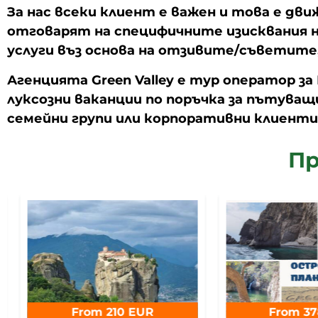
За нас всеки клиент е важен и това е дв
отговарят на специфичните изисквания н
услуги въз основа на отзивите/съветите
Агенцията Green Valley е тур оператор за
луксозни ваканции по поръчка за пътуващ
семейни групи или корпоративни клиенти
Пр
From 210 EUR
From 37