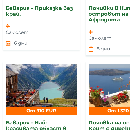
Бавария - Приказка без
Почивки в Кип
край.
островът на
Афродита
Самолет
Самолет
6 дни
8 дни
От 910 EUR
От 1,320
Бавария - Най-
Почивка на о
красивата област в
Крит с дире