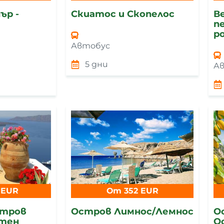
ър -
Скиатос и Скопелос
В
п
р
Автобус
5 дни
А
 EUR
От 352 EUR
стров
Остров Лимнос/Лемнос
О
ктен
О