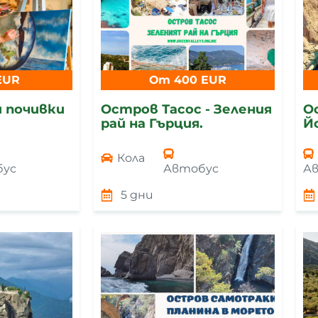
EUR
От 400 EUR
 почивки
Остров Тасос - Зеления
О
рай на Гърция.
Й
Кола
бус
Автобус
А
5 дни