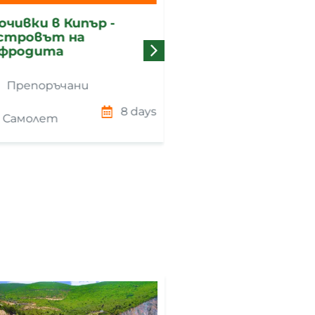
чивки в Кипър -
Скиатос и Скопел
тровът на
фродита
Препоръчани
Препоръчани
Автобус
8 days
Самолет