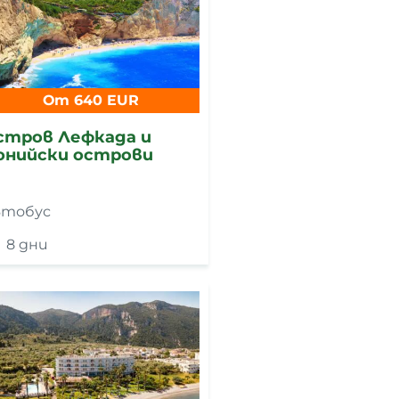
От 640 EUR
стров Лефкада и
онийски острови
втобус
8 дни