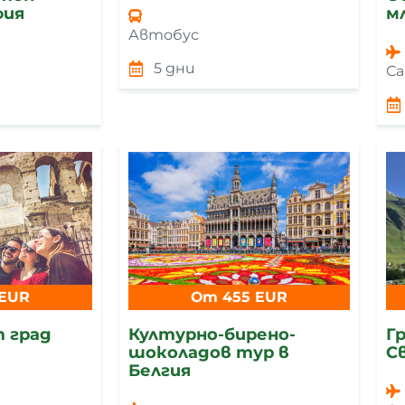
фия
м
Автобус
5 дни
С
 EUR
От 455 EUR
т град
Културно-бирено-
Гр
шоколадов тур в
С
Белгия