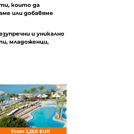
ети, които да
аме или добавяме
езупречни и уникално
ти, младоженци,
From 1,250 EUR
From 615 EUR