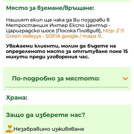
Място за вземане/връщане:
Нашият екип ще чака да Ви поздрави в
Метростанция Интер Експо Център -
Цариградско шосе (Посока Пловдив),
http: // !!!
Green Valleyys - SOFIA google / maps !!!
.
Уважаеми клиенти, молим да бъдете на
определеното място за отпътуване поне 15
минути преди уговорения час.
По-подробно за мястото:
Храна:
Защо да изберете нас?
Незабравимо изживяване