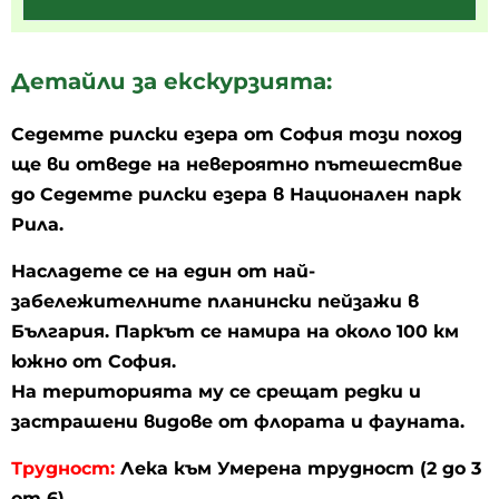
Детайли за екскурзията:
Седемте рилски езера от София този поход
ще ви отведе на невероятно пътешествие
до Седемте рилски езера в Национален парк
Рила.
Насладете се на един от най-
забележителните планински пейзажи в
България. Паркът се намира на около 100 км
южно от София.
На територията му се срещат редки и
застрашени видове от флората и фауната.
Трудност:
Лека към Умерена трудност (2 до 3
от 6)