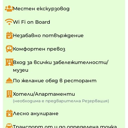
Местен екскурзовод
Wi Fi on Board
Незабавно потвърждение
Комфортен превоз
Вход за всички забележителности/
музеи
По желание обяд в ресторант
Хотели/Апартаменти
(необходима е предварителна Резервация)
Лесно анулиране
Транспорт от и до определена точка