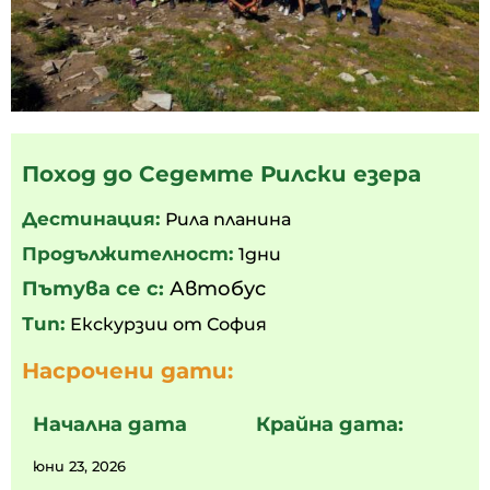
Поход до Седемте Рилски езера
Дестинация:
Рила планина
Продължителност:
1дни
Пътува се с:
Автобус
Тип:
Екскурзии от София
Насрочени дати:
Начална дата
Крайна дата:
юни 23, 2026