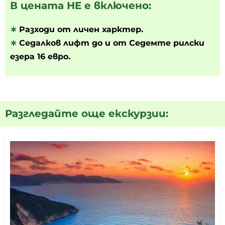
В цената НЕ е включено:
∗
Разходи от личен харктер.
∗
Седалков лифт до и от Седемте рилски
езера 16 евро.
Разгледайте още екскурзии: