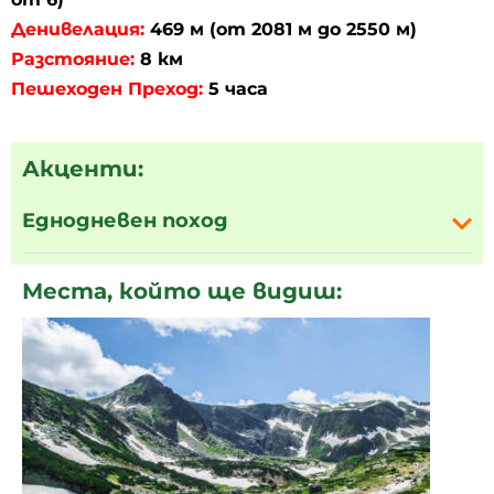
Денивелация:
469 м (от 2081 м до 2550 м)
Разстояние:
8 км
Пешеходен Преход:
5 часа
Акценти:
Еднодневен поход
Места, който ще видиш: