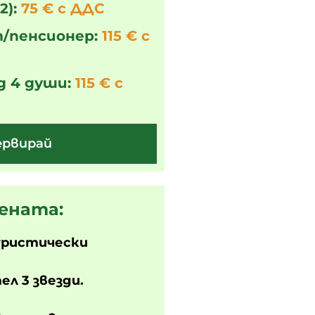
2):
75 € с ДДС
/пенсионер:
115 € с
д 4 души:
115 € с
ервирай
ената:
уристически
ел 3 звезди.