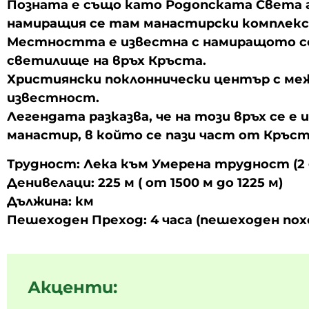
Позната е също като Родопската Света г
намиращия се там манастирски комплекс 
Местността е известна с намиращото с
светилище на връх Кръста.
Християнски поклоннически център с ме
известност.
Легендата разказва, че на този връх се е 
манастир, в който се пази част от Кръст
Трудност: Лека към Умерена трудност (2 д
Денивелаци: 225 м ( от 1500 м до 1225 м)
Дължина: км
Пешеходен Преход: 4 часа (пешеходен пох
Акценти: