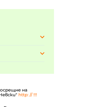
посрещне на
Невски"
http: // !!!