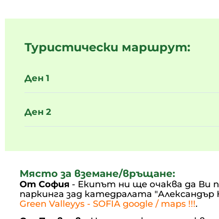
Туристически маршрут:
Ден 1
Ден 2
Място за вземане/връщане:
От София
- Екипът ни ще очаква да Ви 
паркинга зад катедралата "Александър 
Green Valleyys - SOFIA google / maps !!!
.