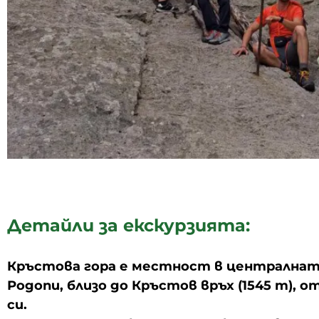
Детайли за екскурзията:
Кръстова гора е местност в централнат
Родопи, близо до Кръстов връх (1545 m), 
си.