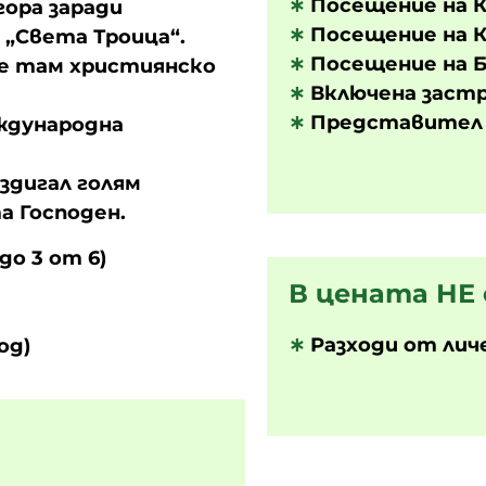
∗
Посещение на К
ора заради
∗
Посещение на К
„Света Троица“.
∗
Посещение на 
е там християнско
∗
Включена застр
∗
Представител 
ждународна
издигал голям
а Господен.
о 3 от 6)
В цената НЕ 
∗
Разходи от лич
од)