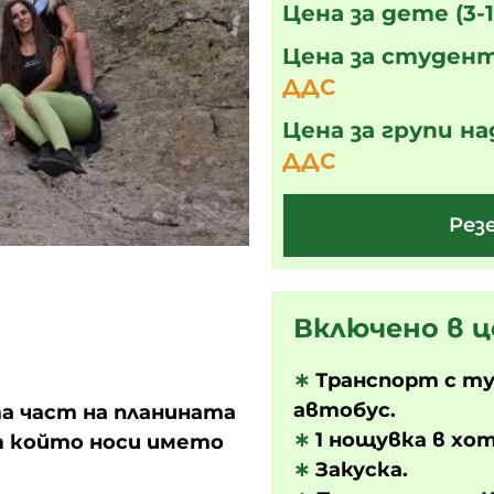
Цена за дете (3-1
Цена за студент
ДДС
Цена за групи на
ДДС
Рез
Включено в ц
∗
Транспорт с т
автобус.
а част на планината
∗
1 нощувка в хот
от който носи името
∗
Закуска.