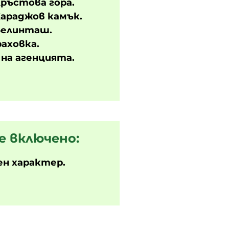
ръстова гора.
араджов камък.
Белинташ.
аховка.
на агенцията.
е включено:
ен характер.