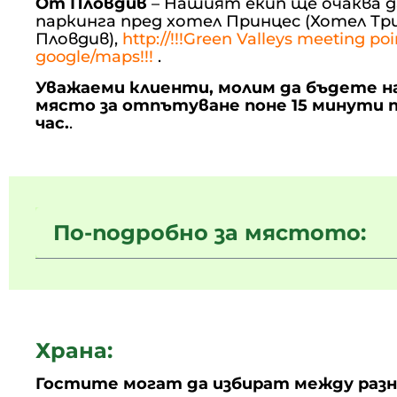
От Пловдив
– Нашият екип ще очаква д
паркинга пред хотел Принцес (Хотел Т
Пловдив),
http://!!!Green Valleys meeting poi
google/maps!!!
.
Уважаеми клиенти, молим да бъдете н
място за отпътуване поне 15 минути 
час.
.
По-подробно за мястото:
Храна:
Гостите могат да избират между разно