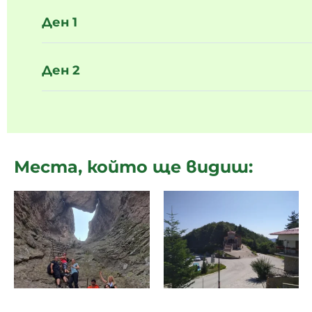
Ден 1
Ден 2
Места, който ще видиш: