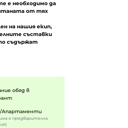
е е необходимо да
итаната от тях
ен на нашия екип,
телните съставки
ито съдържат
ание обяд в
рант
и/Апартаменти
има е предварителна
ия)