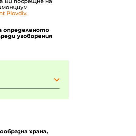
а Ви посрещне на
римонциум
nt Plovdiv.
а определеното
преди уговорения
образна храна,