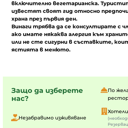
включително вегетарианска. Туристит
известят своят гид относно предпоч
храна през първия ден.
Винаги трябва да се консултирате с чл
ако имате някаква алергия към храни
или не сте сигурни в съставките, ко
ястията в менюто.
Защо да изберете
По жел
нас?
ресто
Хотел
Незабравимо изживяване
(необход
Резервац