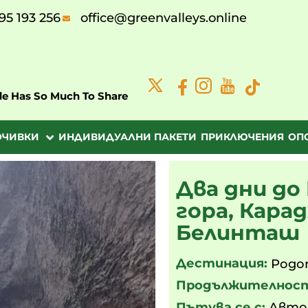
95 193 256
office@greenvalleys.online
de Has So Much To Share
ОЧИВКИ
ИНДИВИДУАЛНИ ПАКЕТИ
ПРИКЛЮЧЕНИЯ
ОП
Два дни до
гора, Кара
Белинташ
Дестинация:
Родо
Продължителнос
Пътува се с:
Авто