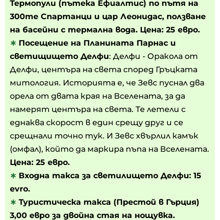
Термопули (пътека Ефиалтис) по пътя на
300те Спартанци и цар Леонидас, ползване
на басейни с термална вода. Цена: 25 евро.
∗
Посещение на Планината Парнас и
светищището Делфи
: Делфи - Оракола от
Делфи, центъра на света според Гръцката
митология. Историята е, че Зевс пуснал два
орела от двата края на Вселената, за да
намерят центъра на света. Те летели с
еднаква скорост в един срещу друг и се
срещнали точно тук. И Зевс хвърлил камък
(омфал), който да маркира пъпа на Вселената.
Цена: 25 евро.
∗
Входна такса за светилището Делфи: 15
evro.
∗
Туристическа такса (Престой в Гърция)
3,00 евро за двойна стая на нощувка.