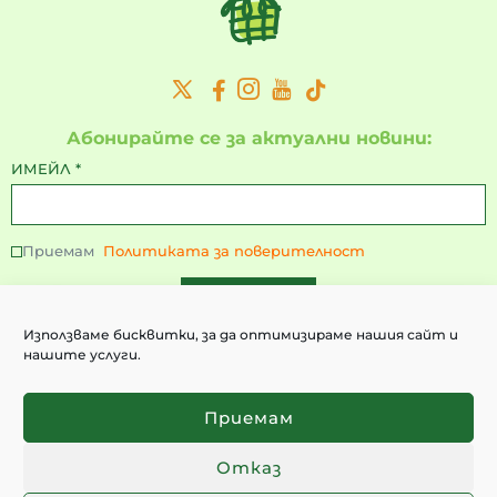
Абонирайте се за актуални новини:
ИМЕЙЛ
*
Приемам
Политиката за поверителност
ИЗПРАТИ
Използваме бисквитки, за да оптимизираме нашия сайт и
нашите услуги.
Контакти:
+359 897 227 481
Приемам
+359 895 193 256
Отказ
office@greenvalleys.online