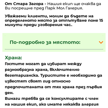
От Стара Загора -
Нашия екип ще очаква да
Ви посрещне пред Парк Мол Галерия.
Уважаеми клиенти, молим да бъдете на
определеното място за отпътуване поне 15
минути преди уговорения час.
.
По-подробно за мястото:
Храна:
Гостите могат да избират между
разнообразна храна, включително
вегетарианска. Туристите е необходимо да
известят своят гид относно
предпочитаната от тях храна през първия
ден.
Винаги трябва да се консултирате с член
на нашия екип, ако имате някаква алергия