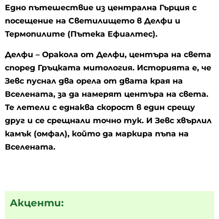
Едно пътешествие из централна Гърция с
посещение на Светилището в Делфи и
Термопилите (Пътека Ефиалтес).
Делфи – Оракола от Делфи, центъра на света
според Гръцката митология. Историята е, че
Зевс пуснал два орела от двата края на
Вселената, за да намерят центъра на света.
Те летели с еднаква скорост в един срещу
друг и се срещнали точно тук. И Зевс хвърлил
камък (омфал), който да маркира пъпа на
Вселената.
Акценти: