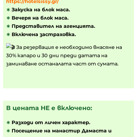
https://hotelsissy.gr/
∗
Закуска на блок маса.
∗
Вечеря на блок маса.
∗
Представител на агенцията.
∗
Включена застраховка.
За резервация е необходимо внасяне на
30% капаро и 30 дни преди датата на
заминаване останалата част от сумата.
В цената НЕ е включено:
∗
Разходи от личен характер.
∗
Посещение на манастир Дамаста и