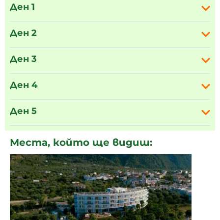
Ден 1
Ден 2
Ден 3
Ден 4
Ден 5
Места, който ще видиш: