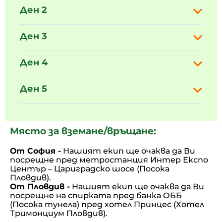
Ден 2
Ден 3
Ден 4
Ден 5
Място за вземане/връщане:
От София -
Нашият екип ще очаква да Ви
посрещне
пред метростанция Интер Експо
Център – Цариградско шосе (Посока
Пловдив).
От Пловдив -
Нашият екип ще очаква да Ви
посрещне на спирката пред банка ОББ
(Посока тунела) пред хотел Принцес (Хотел
Тримонциум Пловдив).