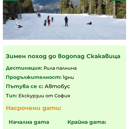
Зимен поход до водопад Скакавица
Дестинация:
Рила палнина
Продължителност:
1дни
Пътува се с:
Автобус
Тип:
Екскурзии от София
Насрочени дати:
Начална дата
Крайна дата: