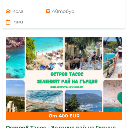
Кола
Автобус
дни
От 400 EUR
Остров Тасос - Зеления рай на Гърция.