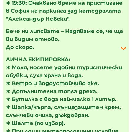
∗
19:30: Очаквано време на пристигане
в София на паркинга зад катедралата
"Александър Невски".
Вече ни липсвате – Надяваме се, че ще
ви видим отново.
До скоро.
ЛИЧНА ЕКИПИРОВКА:
∗ Моля, носете удобни туристически
обувки, суха храна и вода.
∗ Ветро и водоустойчиво яке.
∗ Допълнителна топла дреха.
∗ Бутилка с вода най-малко 1 литър.
∗ Шапка/кърпа, слънцезащитен крем,
слънчеви очила, дъждобран.
∗ Шалте (по избор).
∗ При лоши метеорологични условия