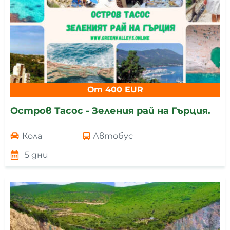
От 400 EUR
Остров Тасос - Зеления рай на Гърция.
Кола
Автобус
5 дни