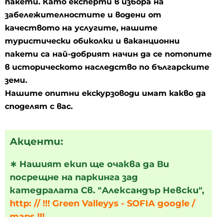
пакети. Като експерти в избора на
забележителностите и водени от
качеството на услугите, нашите
туристически обиколки и ваканционни
пакети са най-добрият начин да се потопите
в историческото наследство по българските
земи.
Нашите опитни екскурзоводи имат какво да
споделят с вас.
Акценти:
∗
Нашият екип ще очаква да Ви
посрещне на паркинга зад
катедралата Св. "Александър Невски",
http: // !!! Green Valleyys - SOFIA google /
maps !!!
.