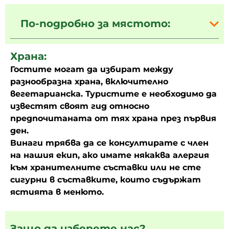
По-подробно за мястото:
Храна:
Гостите могат да избират между
разнообразна храна, включително
вегетарианска. Туристите е необходимо да
известят своят гид относно
предпочитаната от тях храна през първия
ден.
Винаги трябва да се консултирате с член
на нашия екип, ако имате някаква алергия
към хранителните съставки или не сте
сигурни в съставките, които съдържат
ястията в менюто.
Защо да изберете нас?