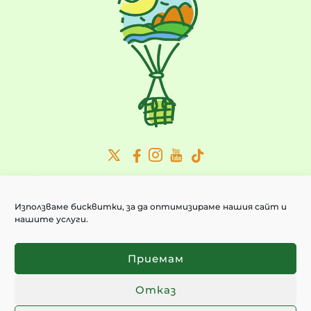
Абонирайте се за актуални новини:
ИМЕЙЛ
*
Използваме бисквитки, за да оптимизираме нашия сайт и
нашите услуги.
Приемам
Политиката за поверителност
Приемам
ИЗПРАТИ
Отказ