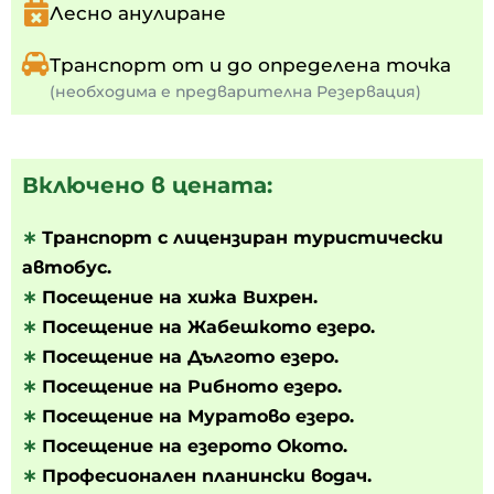
Лесно анулиране
Транспорт от и до определена точка
(необходима е предварителна Резервация)
Включено в цената:
∗
Транспорт с лицензиран туристически
автобус.
∗
Посещение на хижа Вихрен.
∗
Посещение на Жабешкото езеро.
∗
Посещение на Дългото езеро.
∗
Посещение на Рибното езеро.
∗
Посещение на Муратовo езеро.
∗
Посещение на езерото Окото.
∗
Професионален планински водач.