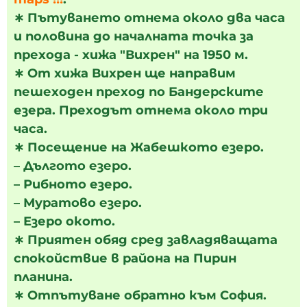
∗
Пътуването отнема около два часа
и половина до началната точка за
прехода - хижа "Вихрен" на 1950 м.
∗
От хижа Вихрен ще направим
пешеходен преход по Бандерските
езера. Преходът отнема около три
часа.
∗
Посещение на Жабешкото езеро.
– Дългото езеро.
– Рибното езеро.
– Муратово езеро.
– Езеро окото.
∗
Приятен обяд сред завладяващата
спокойствие в района на Пирин
планина.
∗
Отпътуване обратно към София.