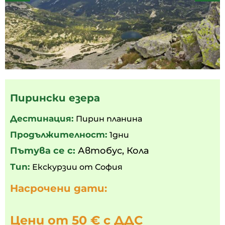
Пирински езера
Дестинация:
Пирин планина
Продължителност:
1дни
Пътува се с:
Автобус
,
Кола
Тип:
Екскурзии от София
Насрочени дати:
Цени от 50 € с ДДС