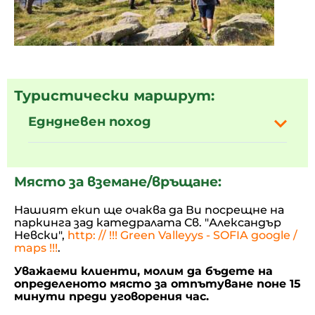
Туристически маршрут:
Едндневен поход
Място за вземане/връщане:
Нашият екип ще очаква да Ви посрещне на
паркинга зад катедралата Св. "Александър
Невски",
http: // !!! Green Valleyys - SOFIA google /
maps !!!
.
Уважаеми клиенти, молим да бъдете на
определеното място за отпътуване поне 15
минути преди уговорения час.