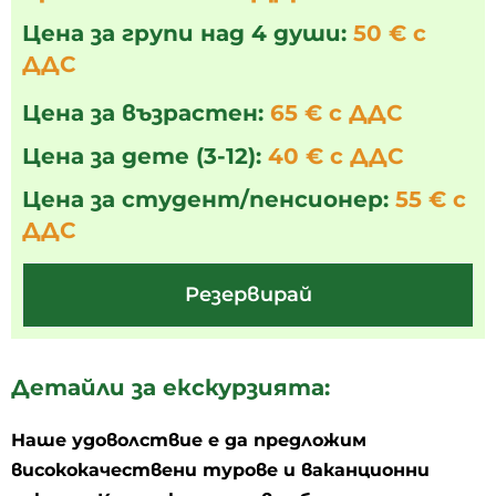
Цена за групи над 4 души:
50 € с
ДДС
Цена за възрастен:
65 € с ДДС
Цена за дете (3-12):
40 € с ДДС
Цена за студент/пенсионер:
55 € с
ДДС
Резервирай
Детайли за екскурзията:
Наше удоволствие е да предложим
висококачествени турове и ваканционни