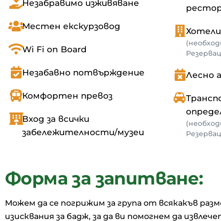
Незабравимо изживяване
ресто
Местен екскурзовод
Хотел
(необход
Wi Fi on Board
Резервац
Незабавно потвърждение
Лесно 
Комфортен превоз
Трансп
опреде
Вход за всички
(необход
забележителности/музеи
Резервац
Форма за запитване:
Можем да се погрижим за група от всякакъв разм
изисквания за бадж, за да ви помогнем да извл