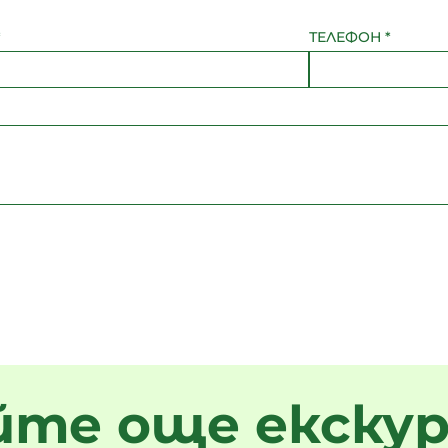
*
ТЕЛЕФОН
*
йте още екскур