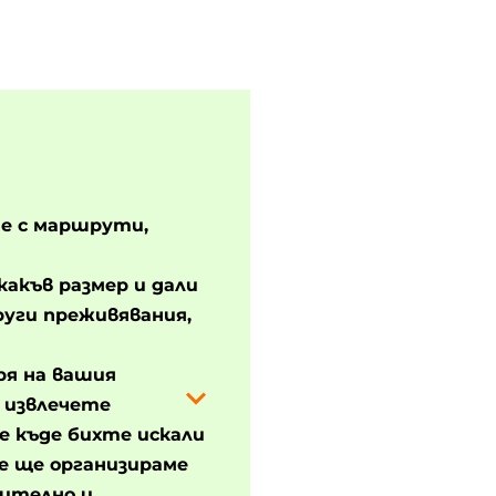
е с маршрути,
какъв размер и дали
руги преживявания,
ря на вашия
а извлечете
е къде бихте искали
е ще организираме
чително и