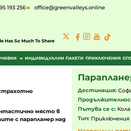
95 193 256
office@greenvalleys.online
de Has So Much To Share
ОЧИВКИ
ИНДИВИДУАЛНИ ПАКЕТИ
ПРИКЛЮЧЕНИЯ
ОП
Параплане
Дестинация:
Соф
 страхотно
Продължителнос
Пътува се с:
Кола
антастично място в
Тип:
Приключения
ите с парапланер над