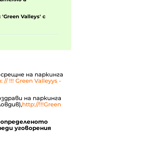
Green Valleys' с
осрещне на паркинга
: // !!! Green Valleyys -
здрави на паркинга
овдив),
http://!!!Green
а определеното
реди уговорения