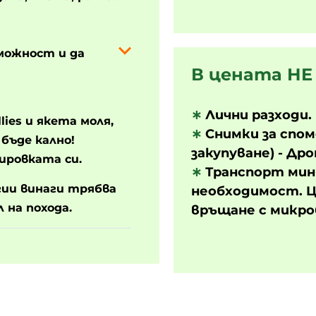
можност и да
В цената НЕ 
∗
Лични разходи.
ies и якета моля,
∗
Снимки за спом
 бъде кално!
закупуване) - Дро
ировката си.
∗
Транспорт мин
гии винаги трябва
необходимост. Ц
 на похода.
връщане с микроб