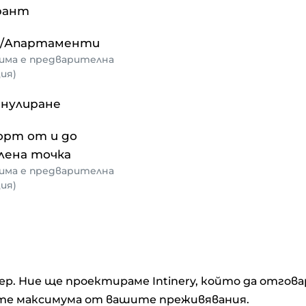
рант
и/Апартаменти
има е предварителна
ия)
анулиране
орт от и до
лена точка
има е предварителна
ия)
ер. Ние ще проектираме Intinery, който да отгов
ечете максимума от вашите преживявания.