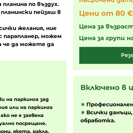
Насрочени дати
планина по въздух.
планински пейзаш в
Цени от 80 €
Цена за възраст
сички желания, ние
с парапланер, можем
Цена за групи н
а че да можете да
Рез
Включено в 
ви на паркинга зад
∗
Професионален
фия или на паркинга
∗
Всички данъци,
ако не е заявена
обработка.
уално посрещане.
они, якета, ракла.