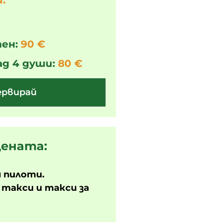
:
ен:
90 €
ад 4 души:
80 €
ервирай
цената:
 пилоти.
 такси и такси за