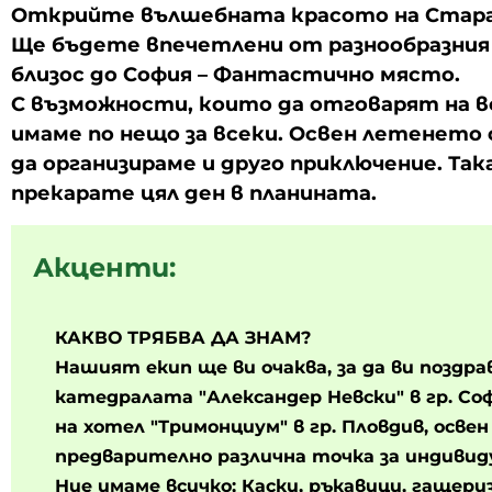
Открийте вълшебната красото на Стара 
Ще бъдете впечетлени от разнообразния 
близос до София – Фантастично място.
С възможности, които да отговарят на в
имаме по нещо за всеки. Освен летенето 
да организираме и друго приключение. Так
прекарате цял ден в планината.
Акценти:
КАКВО ТРЯБВА ДА ЗНАМ?
Нашият екип ще ви очаква, за да ви поздра
катедралата "Александер Невски" в гр. Со
на хотел "Тримонциум" в гр. Пловдив, освен 
предварително различна точка за индивид
Ние имаме всичко; Каски, ръкавици, гащериз