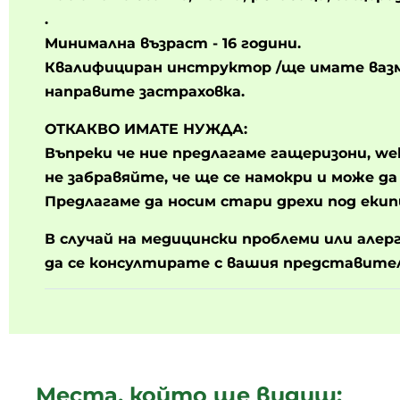
.
Минимална възраст - 16 години.
Квалифициран инструктор /ще имате ваз
направите застраховка.
ОТКАКВО ИМАТЕ НУЖДА:
Въпреки че ние предлагаме гащеризони, well
не забравяйте, че ще се намокри и може да
Предлагаме да носим стари дрехи под екип
В случай на медицински проблеми или алер
да се консултирате с вашия представител
Места, който ще видиш: