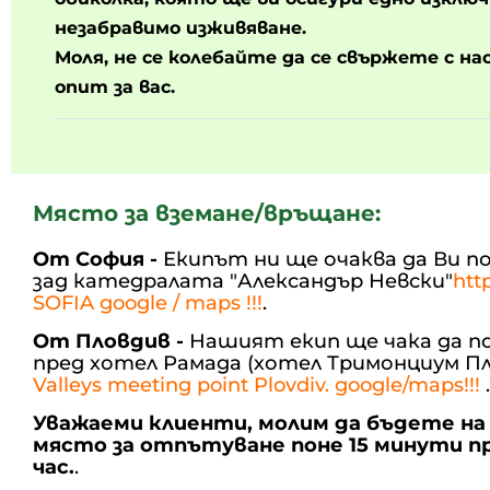
незабравимо изживяване.
Моля, не се колебайте да се свържете с нас '
опит за вас.
Място за вземане/връщане:
От София -
Екипът ни ще очаква да Ви п
зад катедралата "Александър Невски"
http
SOFIA google / maps !!!
.
От Пловдив -
Нашият екип ще чака да по
пред хотел Рамада (хотел Тримонциум Пл
Valleys meeting point Plovdiv. google/maps!!!
.
Уважаеми клиенти, молим да бъдете н
място за отпътуване поне 15 минути п
час.
.