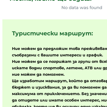
No data was found
Туристически маршрут:
Ние можем да предложим това преживяван
съобразени с вашите интереси и график.
Ние можем да се погрижат за групи от вся
искате водни спортове, летене, АТВ или д
ние можем да помогнем.
Ще изработим маршрут, който да отгова
бюджет и изисквания, за да ви помогнем д
максимума от приключението. Без значени
да отидете или имате особен интерес, ни
обиколка, която ще ви осигури едно изклю