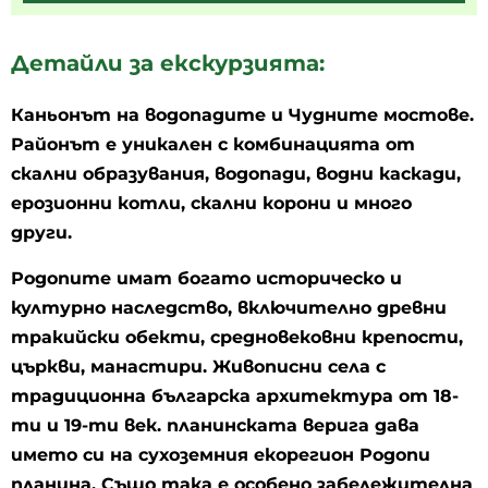
Детайли за екскурзията:
Каньонът на водопадите и Чудните мостове.
Районът е уникален с комбинацията от
скални образувания, водопади, водни каскади,
ерозионни котли, скални корони и много
други.
Родопите имат богато историческо и
културно наследство, включително древни
тракийски обекти, средновековни крепости,
църкви, манастири. Живописни села с
традиционна българска архитектура от 18-
ти и 19-ти век. планинската верига дава
името си на сухоземния екорегион Родопи
планина. Също така е особено забележителна