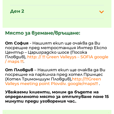
Ден 2
Място за вземане/връщане:
От София
- Нашият екип ще очаква да Ви
посрещне пред метростанция Интер Експо
Център – Цариградско шосе (Посока
Пловдив),
http: // !!! Green Valleyys – SOFIA google
/ maps !!!
.
От Пловдив
– Нашият екип ще очаква да Ви
посрещне на паркинга пред хотел Принцес
(Хотел Тримонциум Пловдив),
http://!!!Green
Valleys meeting point Plovdiv. google/maps!!!
.
Уважаеми клиенти, молим да бъдете на
определеното място за отпътуване поне 15
минути преди уговорения час.
.