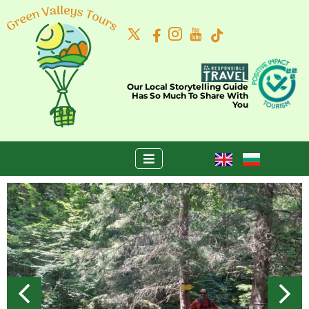
Our Local Storytelling Guide
Has So Much To Share With
You