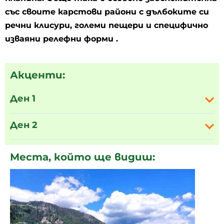
със своите карстови райони с дълбоките си
речни клисури, големи пещери и специфично
изваяни релефни форми .
Акценти:
Ден 1
Ден 2
Места, който ще видиш: