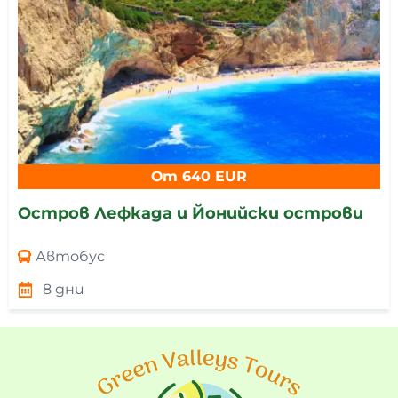
От 640 EUR
Остров Лефкада и Йонийски острови
Автобус
8 дни