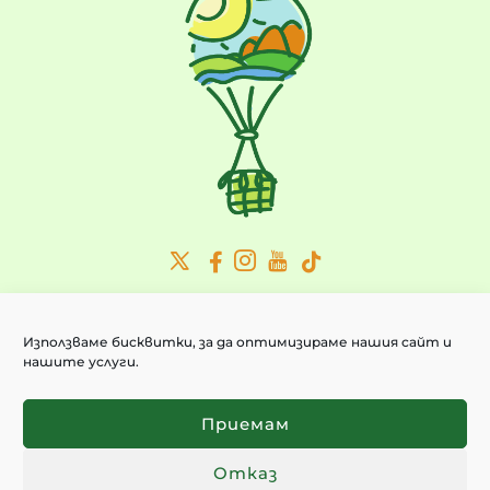
Абонирайте се за актуални новини:
ИМЕЙЛ
*
Използваме бисквитки, за да оптимизираме нашия сайт и
нашите услуги.
Приемам
Политиката за поверителност
Приемам
ИЗПРАТИ
Отказ