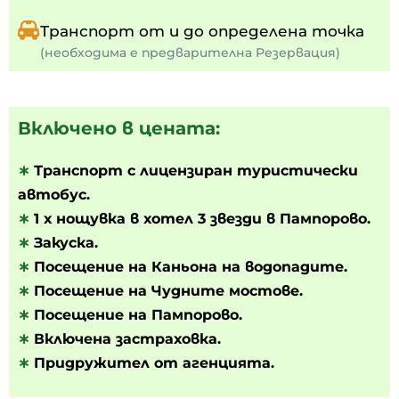
Транспорт от и до определена точка
(необходима е предварителна Резервация)
Включено в цената:
∗
Транспорт с лицензиран туристически
автобус.
∗
1 х нощувка в хотел 3 звезди в Пампорово.
∗
Закуска.
∗
Посещение на Каньона на водопадите.
∗
Посещение на Чудните мостове.
∗
Посещение на Пампорово.
∗
Включена застраховка.
∗
Придружител от агенцията.