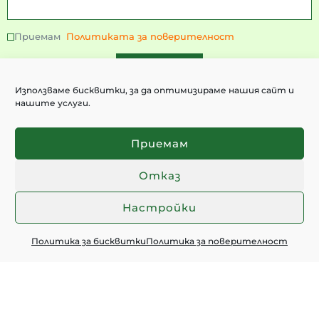
Приемам
Политиката за поверителност
ИЗПРАТИ
Използваме бисквитки, за да оптимизираме нашия сайт и
нашите услуги.
Контакти:
+359 897 227 481
Приемам
+359 895 193 256
Отказ
office@greenvalleys.online
Chaty
Настройки
Информация:
Политика за бисквитки
Политика за поверителност
Настаняване
Информация за заминаване
Често задавани въпроси
Достъпност