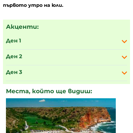
първото утро на юли.
Акценти:
Ден 1
Ден 2
Ден 3
Места, който ще видиш: