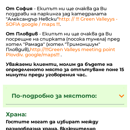
От София
- Екипът ни ще очаква да Ви
поздрави на паркинга зад катедралата
"Александър Невски"
http: // !!! Green Valleyys -
SOFIA google / maps !!!
.
От Пловдив
- Екипът ни ще очаква да Ви
посрещне на спирката (посока тунела) пред
хотел ''Рамада'' (хотел "Тримонциум"
Пловдив),
http://!!!Green Valleys meeting point
Plovdiv. google/maps!!!
.
Уважаеми клиенти, молим да бъдете на
определеното място за отпътуване поне 15
минути преди уговорения час.
.
По-подробно за мястото:
Храна:
Гостите могат да избират между
разнообразна храна, включително