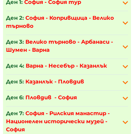
Ден 1:
София - София тур
Ден 2:
София - Копривщица - Велико
търново
Ден 3:
Велико търново
- Арбанаси -
Шумен - Варна
Ден 4:
Варна
- Несебър - Казанлък
Ден 5:
Казанлък
- Пловдив
Ден 6:
Пловдив
- София
Ден 7:
София - Рилския манастир -
Национелен исторически музей -
София