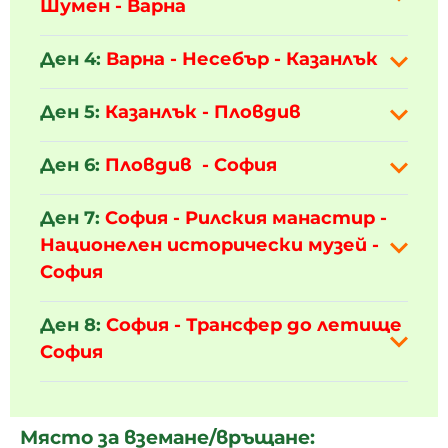
Шумен - Варна
Ден 4:
Варна
- Несебър - Казанлък
Ден 5:
Казанлък
- Пловдив
Ден 6:
Пловдив
- София
Ден 7:
София - Рилския манастир -
Национелен исторически музей -
София
Ден 8:
София - Трансфер до летище
София
Място за вземане/връщане: