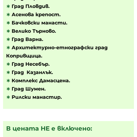
∗
Град Пловдив.
∗
Асенова крепост.
∗
Бачковски манасти.
∗
Велико Търново.
∗
Град Варна.
∗
Архитектурно-етнографски град
Копривщица.
∗
Град Несебър.
∗
Град
Казанлък.
∗
Комплекс Дамасцена.
∗
Град Шумен.
∗
Рилски манастир.
В цената НЕ е включено: