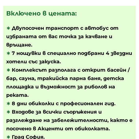
Включено в цената:
∗
Двупосочен транспорт с автобус от
избраната от вас точка за качване и
връщане.
∗
7 нощувки в специално подбрани 4 звездни
хотели със закуска.
∗
Комплексът разполага с открит басейн /
бар, сауна, тракийска парна баня, детска
площадка и възможност за риболов на
реката.
∗
8 дни обиколки с професионален гид.
∗
Входове за всички съоръжения и
разглеждане на забележителности, както е
посочено в Акценти от обиколката.
∗
Град София.