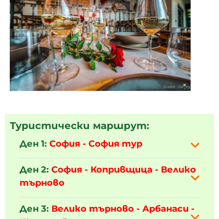
Туристически маршрут:
Ден 1:
София - София тур
Ден 2:
София - Копривщица - Велико
търново
Ден 3:
Велико търново
- Арбанаси -