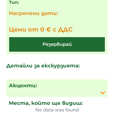
Тип:
Насрочени дати:
Цени от 0 € с ДДС
Резервирай
Детайли за екскурзията:
Акценти:
Места, който ще видиш:
No data was found