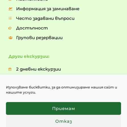
Информация за заминаване
Често задавани въпроси
Достъпност
Групови резервации
Други екскурзии:
2 дневни екскурзии
3 дневни екскурзии
Използваме бисквитки, за да оптимизираме нашия сайт и
5 дневни екскурзии
нашите услуги.
7 дневни екскурзии
Опознай България
Приемам
Отказ